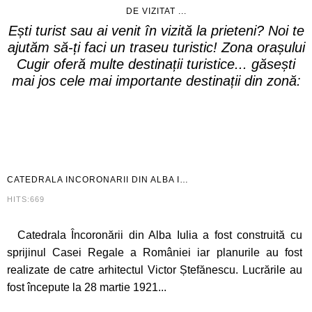
DE VIZITAT ...
Ești turist sau ai venit în vizită la prieteni? Noi te
ajutăm să-ți faci un traseu turistic! Zona orașului
Cugir oferă multe destinații turistice... găsești
mai jos cele mai importante destinații din zonă:
CATEDRALA
INCORONARII DIN ALBA I…
HITS:669
Catedrala Încoronării din Alba Iulia a fost construită cu
sprijinul Casei Regale a României iar planurile au fost
realizate de catre arhitectul Victor Ștefănescu. Lucrările au
fost începute la 28 martie 1921...