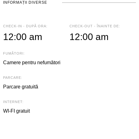
INFORMAȚII DIVERSE
CHECK-IN - DUPĂ ORA:
CHECK-OUT - ÎNAINTE DE:
12:00 am
12:00 am
FUMĂTORI:
Camere pentru nefumători
PARCARE:
Parcare gratuită
INTERNET:
WI-FI gratuit