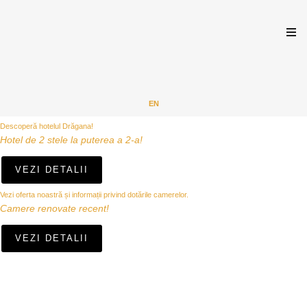
EN
Descoperă hotelul Drăgana!
Hotel de 2 stele la puterea a 2-a!
VEZI DETALII
Vezi oferta noastră și informații privind dotările camerelor.
Camere renovate recent!
VEZI DETALII